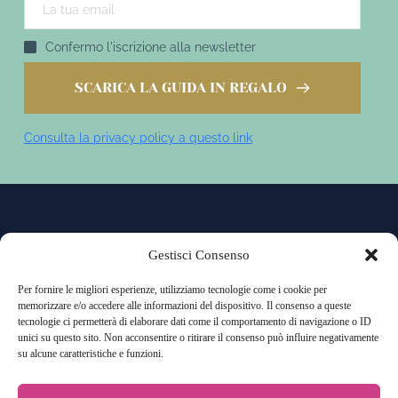
Confermo l'iscrizione alla newsletter
SCARICA LA GUIDA IN REGALO
Consulta la privacy policy a questo link
Gestisci Consenso
Alessia Pandolfi - Tech Manager 2026 - P. iva FI2762281-1
Per fornire le migliori esperienze, utilizziamo tecnologie come i cookie per
Privacy policy
 - 
cookie policy 
memorizzare e/o accedere alle informazioni del dispositivo. Il consenso a queste
tecnologie ci permetterà di elaborare dati come il comportamento di navigazione o ID
Testi: 
Alessandra Martelli
 - SEO: 
La Scribacchina
 - 
unici su questo sito. Non acconsentire o ritirare il consenso può influire negativamente
Identità visiva: 
Federica Agostinelli
su alcune caratteristiche e funzioni.